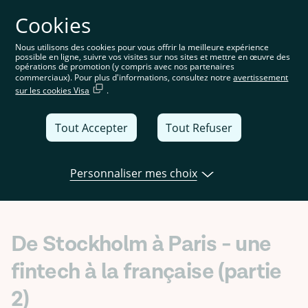
Cookies
Vous êtes sur le site français. Choisissez votre pays ou
votre région pour voir le contenu spécifique à
l'emplacement
Nous utilisons des cookies pour vous offrir la meilleure expérience
possible en ligne, suivre vos visites sur nos sites et mettre en œuvre des
France
opérations de promotion (y compris avec nos partenaires
commerciaux). Pour plus d'informations, consultez notre
avertissement
sur les cookies Visa
.
United
Kingdom
Tout Accepter
Tout Refuser
Global
Italia
Personnaliser mes choix
Open banking
Produits
News
Deutschland
France
De Stockholm à Paris - une
España
fintech à la française (partie
2)