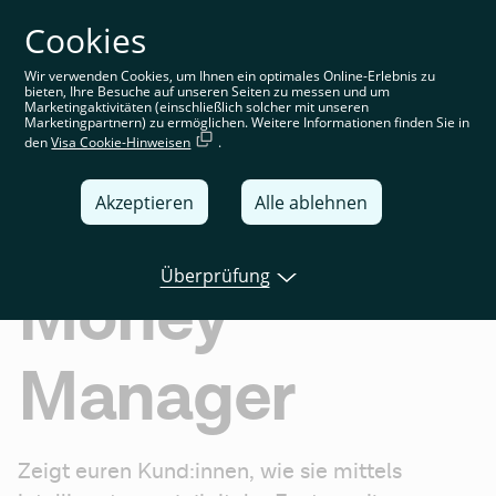
Cookies
Sie befinden sich auf der deutschen Website. Wählen Sie
Ihre Region aus, um standortspezifische Inhalte angezeigt
zu bekommen
Wir verwenden Cookies, um Ihnen ein optimales Online-Erlebnis zu
bieten, Ihre Besuche auf unseren Seiten zu messen und um
Deutschland
Marketingaktivitäten (einschließlich solcher mit unseren
Marketingpartnern) zu ermöglichen. Weitere Informationen finden Sie in
den
Visa Cookie-Hinweisen
.
United Kingdom
Global
Akzeptieren
Alle ablehnen
Italia
Überprüfung
Money
Deutschland
France
Manager
España
Zeigt euren Kund:innen, wie sie mittels